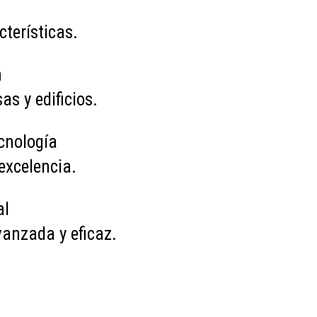
terísticas.
n
s y edificios.
cnología
excelencia.
al
anzada y eficaz.