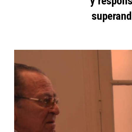
y respons
superando