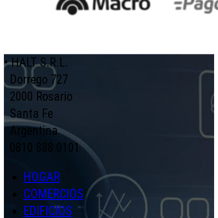
• HALT S.R.L.
Dorrego 727
2000 Rosario
Santa Fe
Argentina
0810 888 0101
HOGAR
COMERCIOS
EDIFICIOS