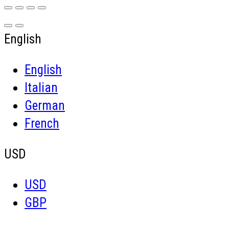
English
English
Italian
German
French
USD
USD
GBP