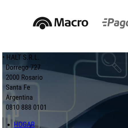
• HALT S.R.L.
Dorrego 727
2000 Rosario
Santa Fe
Argentina
0810 888 0101
HOGAR