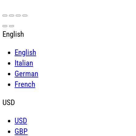
English
English
Italian
German
French
USD
USD
GBP