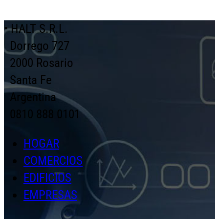
• HALT S.R.L.
Dorrego 727
2000 Rosario
Santa Fe
Argentina
0810 888 0101
HOGAR
COMERCIOS
EDIFICIOS
EMPRESAS