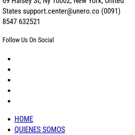
69 Halsey St, Ny 10002, New York, United
States support.center@unero.co (0091)
8547 632521
Follow Us On Social
HOME
QUIENES SOMOS