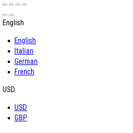
English
English
Italian
German
French
USD
USD
GBP