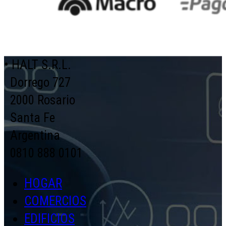
• HALT S.R.L.
Dorrego 727
2000 Rosario
Santa Fe
Argentina
0810 888 0101
HOGAR
COMERCIOS
EDIFICIOS